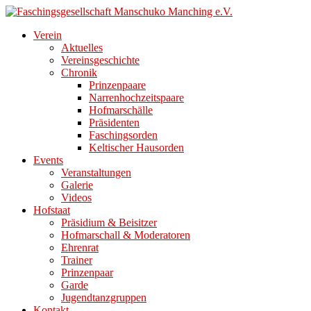
Direkt
zum
Verein
Inhalt
Aktuelles
Vereinsgeschichte
Chronik
Prinzenpaare
Narrenhochzeitspaare
Hofmarschälle
Präsidenten
Faschingsorden
Keltischer Hausorden
Events
Veranstaltungen
Galerie
Videos
Hofstaat
Präsidium & Beisitzer
Hofmarschall & Moderatoren
Ehrenrat
Trainer
Prinzenpaar
Garde
Jugendtanzgruppen
Kontakt