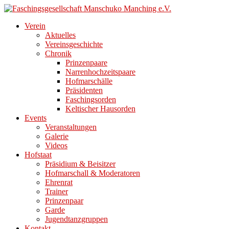
Direkt
zum
Verein
Inhalt
Aktuelles
Vereinsgeschichte
Chronik
Prinzenpaare
Narrenhochzeitspaare
Hofmarschälle
Präsidenten
Faschingsorden
Keltischer Hausorden
Events
Veranstaltungen
Galerie
Videos
Hofstaat
Präsidium & Beisitzer
Hofmarschall & Moderatoren
Ehrenrat
Trainer
Prinzenpaar
Garde
Jugendtanzgruppen
Kontakt