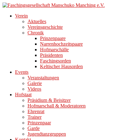
Direkt
zum
Verein
Inhalt
Aktuelles
Vereinsgeschichte
Chronik
Prinzenpaare
Narrenhochzeitspaare
Hofmarschälle
Präsidenten
Faschingsorden
Keltischer Hausorden
Events
Veranstaltungen
Galerie
Videos
Hofstaat
Präsidium & Beisitzer
Hofmarschall & Moderatoren
Ehrenrat
Trainer
Prinzenpaar
Garde
Jugendtanzgruppen
Kontakt