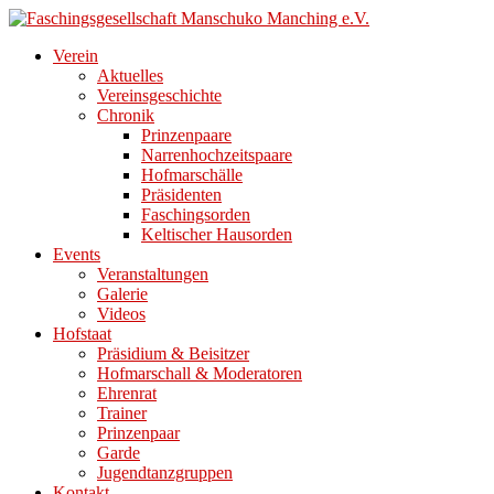
Direkt
zum
Verein
Inhalt
Aktuelles
Vereinsgeschichte
Chronik
Prinzenpaare
Narrenhochzeitspaare
Hofmarschälle
Präsidenten
Faschingsorden
Keltischer Hausorden
Events
Veranstaltungen
Galerie
Videos
Hofstaat
Präsidium & Beisitzer
Hofmarschall & Moderatoren
Ehrenrat
Trainer
Prinzenpaar
Garde
Jugendtanzgruppen
Kontakt