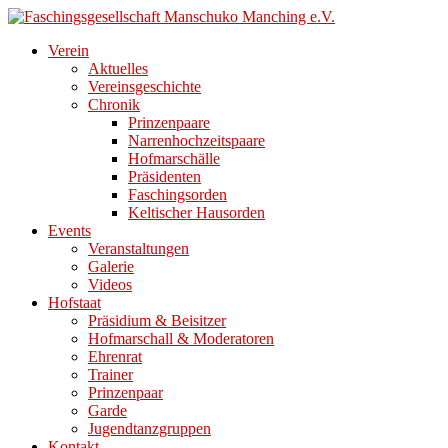
Direkt
zum
Verein
Inhalt
Aktuelles
Vereinsgeschichte
Chronik
Prinzenpaare
Narrenhochzeitspaare
Hofmarschälle
Präsidenten
Faschingsorden
Keltischer Hausorden
Events
Veranstaltungen
Galerie
Videos
Hofstaat
Präsidium & Beisitzer
Hofmarschall & Moderatoren
Ehrenrat
Trainer
Prinzenpaar
Garde
Jugendtanzgruppen
Kontakt