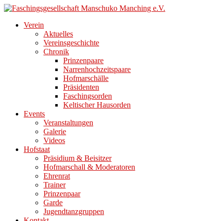
Direkt
zum
Verein
Inhalt
Aktuelles
Vereinsgeschichte
Chronik
Prinzenpaare
Narrenhochzeitspaare
Hofmarschälle
Präsidenten
Faschingsorden
Keltischer Hausorden
Events
Veranstaltungen
Galerie
Videos
Hofstaat
Präsidium & Beisitzer
Hofmarschall & Moderatoren
Ehrenrat
Trainer
Prinzenpaar
Garde
Jugendtanzgruppen
Kontakt