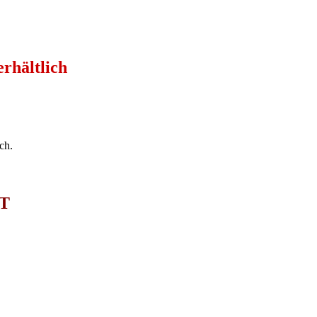
rhältlich
ch.
T