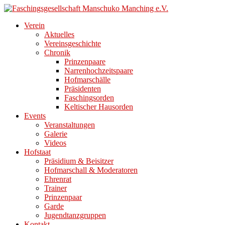
Direkt
zum
Verein
Inhalt
Aktuelles
Vereinsgeschichte
Chronik
Prinzenpaare
Narrenhochzeitspaare
Hofmarschälle
Präsidenten
Faschingsorden
Keltischer Hausorden
Events
Veranstaltungen
Galerie
Videos
Hofstaat
Präsidium & Beisitzer
Hofmarschall & Moderatoren
Ehrenrat
Trainer
Prinzenpaar
Garde
Jugendtanzgruppen
Kontakt