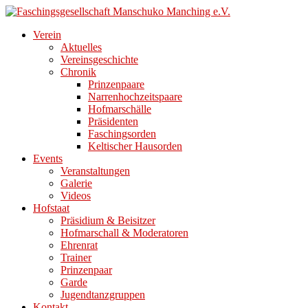
Direkt
zum
Verein
Inhalt
Aktuelles
Vereinsgeschichte
Chronik
Prinzenpaare
Narrenhochzeitspaare
Hofmarschälle
Präsidenten
Faschingsorden
Keltischer Hausorden
Events
Veranstaltungen
Galerie
Videos
Hofstaat
Präsidium & Beisitzer
Hofmarschall & Moderatoren
Ehrenrat
Trainer
Prinzenpaar
Garde
Jugendtanzgruppen
Kontakt