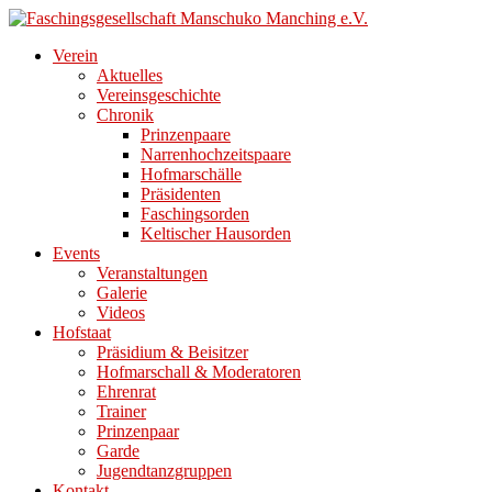
Direkt
zum
Verein
Inhalt
Aktuelles
Vereinsgeschichte
Chronik
Prinzenpaare
Narrenhochzeitspaare
Hofmarschälle
Präsidenten
Faschingsorden
Keltischer Hausorden
Events
Veranstaltungen
Galerie
Videos
Hofstaat
Präsidium & Beisitzer
Hofmarschall & Moderatoren
Ehrenrat
Trainer
Prinzenpaar
Garde
Jugendtanzgruppen
Kontakt