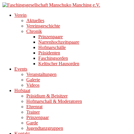
Direkt
zum
Verein
Inhalt
Aktuelles
Vereinsgeschichte
Chronik
Prinzenpaare
Narrenhochzeitspaare
Hofmarschälle
Präsidenten
Faschingsorden
Keltischer Hausorden
Events
Veranstaltungen
Galerie
Videos
Hofstaat
Präsidium & Beisitzer
Hofmarschall & Moderatoren
Ehrenrat
Trainer
Prinzenpaar
Garde
Jugendtanzgruppen
Kontakt