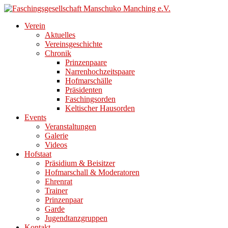
Direkt
zum
Verein
Inhalt
Aktuelles
Vereinsgeschichte
Chronik
Prinzenpaare
Narrenhochzeitspaare
Hofmarschälle
Präsidenten
Faschingsorden
Keltischer Hausorden
Events
Veranstaltungen
Galerie
Videos
Hofstaat
Präsidium & Beisitzer
Hofmarschall & Moderatoren
Ehrenrat
Trainer
Prinzenpaar
Garde
Jugendtanzgruppen
Kontakt