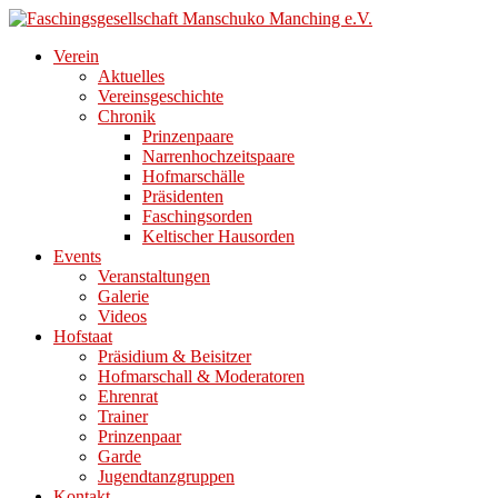
Direkt
zum
Verein
Inhalt
Aktuelles
Vereinsgeschichte
Chronik
Prinzenpaare
Narrenhochzeitspaare
Hofmarschälle
Präsidenten
Faschingsorden
Keltischer Hausorden
Events
Veranstaltungen
Galerie
Videos
Hofstaat
Präsidium & Beisitzer
Hofmarschall & Moderatoren
Ehrenrat
Trainer
Prinzenpaar
Garde
Jugendtanzgruppen
Kontakt