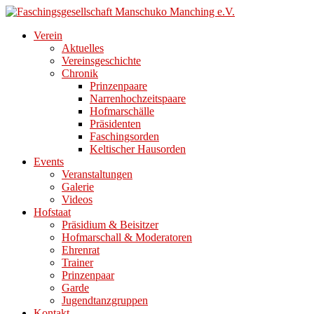
Direkt
zum
Verein
Inhalt
Aktuelles
Vereinsgeschichte
Chronik
Prinzenpaare
Narrenhochzeitspaare
Hofmarschälle
Präsidenten
Faschingsorden
Keltischer Hausorden
Events
Veranstaltungen
Galerie
Videos
Hofstaat
Präsidium & Beisitzer
Hofmarschall & Moderatoren
Ehrenrat
Trainer
Prinzenpaar
Garde
Jugendtanzgruppen
Kontakt