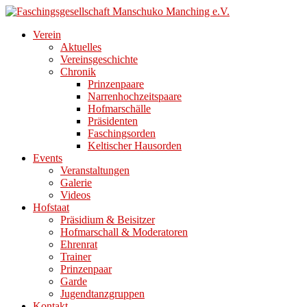
Direkt
zum
Verein
Inhalt
Aktuelles
Vereinsgeschichte
Chronik
Prinzenpaare
Narrenhochzeitspaare
Hofmarschälle
Präsidenten
Faschingsorden
Keltischer Hausorden
Events
Veranstaltungen
Galerie
Videos
Hofstaat
Präsidium & Beisitzer
Hofmarschall & Moderatoren
Ehrenrat
Trainer
Prinzenpaar
Garde
Jugendtanzgruppen
Kontakt