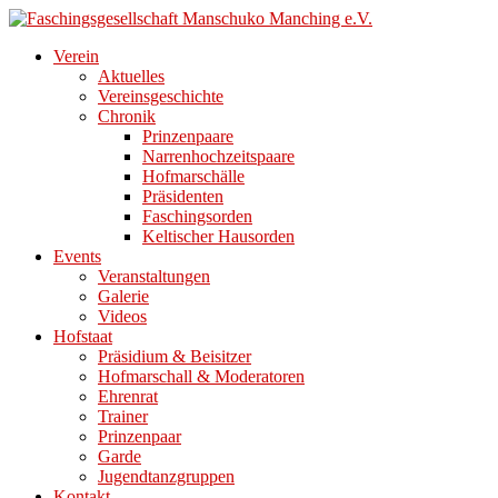
Direkt
zum
Verein
Inhalt
Aktuelles
Vereinsgeschichte
Chronik
Prinzenpaare
Narrenhochzeitspaare
Hofmarschälle
Präsidenten
Faschingsorden
Keltischer Hausorden
Events
Veranstaltungen
Galerie
Videos
Hofstaat
Präsidium & Beisitzer
Hofmarschall & Moderatoren
Ehrenrat
Trainer
Prinzenpaar
Garde
Jugendtanzgruppen
Kontakt