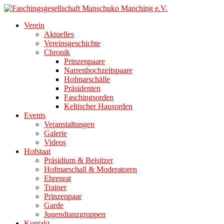
Direkt
zum
Verein
Inhalt
Aktuelles
Vereinsgeschichte
Chronik
Prinzenpaare
Narrenhochzeitspaare
Hofmarschälle
Präsidenten
Faschingsorden
Keltischer Hausorden
Events
Veranstaltungen
Galerie
Videos
Hofstaat
Präsidium & Beisitzer
Hofmarschall & Moderatoren
Ehrenrat
Trainer
Prinzenpaar
Garde
Jugendtanzgruppen
Kontakt