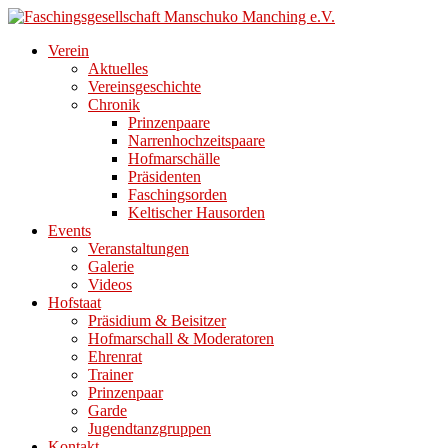
Direkt
zum
Verein
Inhalt
Aktuelles
Vereinsgeschichte
Chronik
Prinzenpaare
Narrenhochzeitspaare
Hofmarschälle
Präsidenten
Faschingsorden
Keltischer Hausorden
Events
Veranstaltungen
Galerie
Videos
Hofstaat
Präsidium & Beisitzer
Hofmarschall & Moderatoren
Ehrenrat
Trainer
Prinzenpaar
Garde
Jugendtanzgruppen
Kontakt